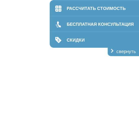
РАССЧИТАТЬ СТОИМОСТЬ
билитации
даптация
БЕСПЛАТНАЯ КОНСУЛЬТАЦИЯ
ании
СКИДКИ
лечение
свернуть
кая помощь
ий центр
пансер
О нас
Контакты