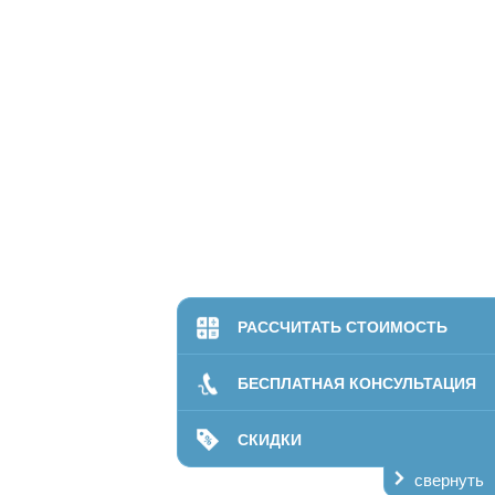
Татьяна Хвостова, Новосибирск
Мой муж стал зависимым от наркотических вещест
своей проблемы. Он уверял, что избавится от про
Я сразу же позвонила в центр «Доктор Детокс» 
токсинов. А после этого убедил его в необходим
Сейчас он вернулся домой полностью восстановл
РАССЧИТАТЬ СТОИМОСТЬ
БЕСПЛАТНАЯ КОНСУЛЬТАЦИЯ
СКИДКИ
Светлана Лапкина, Новосибирск
свернуть