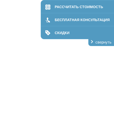
РАССЧИТАТЬ СТОИМОСТЬ
билитации
даптация
БЕСПЛАТНАЯ КОНСУЛЬТАЦИЯ
ании
СКИДКИ
лечение
свернуть
кая помощь
ий центр
пансер
О нас
Контакты