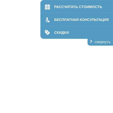
РАССЧИТАТЬ СТОИМОСТЬ
билитации
даптация
БЕСПЛАТНАЯ КОНСУЛЬТАЦИЯ
ании
СКИДКИ
лечение
свернуть
кая помощь
ий центр
пансер
О нас
Контакты